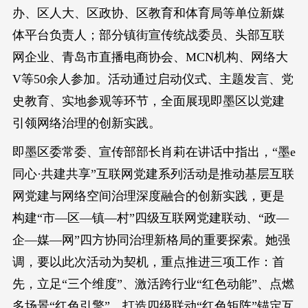
办、区人大、区政协、区教育和体育局等单位新媒
体平台负责人；部分镇街宣传统战委员、头部互联
网企业、青岛市直播电商协会、MCN机构、网络大
V等50余人参加。活动通过启动仪式、主题发言、党
史教育、实地参观等环节，全面展现即墨区以党建
引领网络治理的创新实践。
即墨区委常委、宣传部部长肖莉在讲话中指出，“墨e
同心·共建共享”互联网党建系列活动是推动基层互联
网党建与网络空间治理深度融合的创新实践，更是
构建“市—区—镇—村”四级互联网党建联动、“政—
企—媒—网”四方协同治理新格局的重要探索。她强
调，要以此次活动为契机，重点推进三项工作：首
先，立足“三个维度”、激活跨行业“红色动能”、点燃
多场景“红色引擎”，打造四级联动“红色矩阵”锚定互