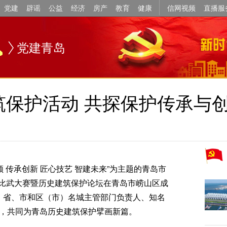
党建
辟谣
公益
经济
房产
教育
健康
信网视频
直播服
党建青岛
筑保护活动 共探保护传承与
领 传承创新 匠心技艺 智建未来”为主题的青岛市
比武大赛暨历史建筑保护论坛在青岛市崂山区成
”，省、市和区（市）名城主管部门负责人、知名
宾，共同为青岛历史建筑保护擘画新篇。