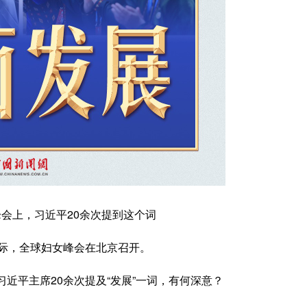
峰会上，习近平20余次提到这个词
之际，全球妇女峰会在北京召开。
近平主席20余次提及“发展”一词，有何深意？