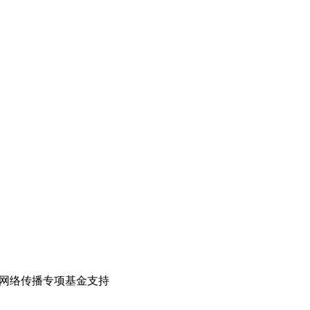
量网络传播专项基金支持