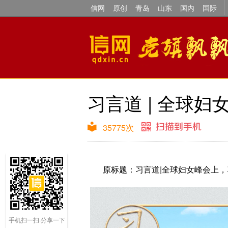
信网
原创
青岛
山东
国内
国际
习言道 | 全球
35775
次
原标题：习言道|全球妇女峰会上，
手机扫一扫·分享一下