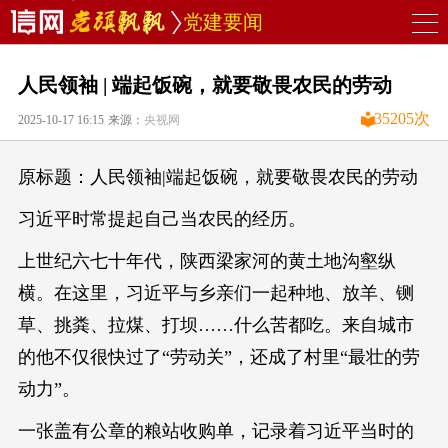
党建要闻
人民领袖 | 端起饭碗，就要敬畏农民的劳动
35205
次
2025-10-17 16:15
来源：
央视网
原标题：人民领袖|端起饭碗，就要敬畏农民的劳动
习近平时常提起自己当农民的经历。
上世纪六七十年代，陕西梁家河的黄土地沟壑纵
横。在这里，习近平与乡亲们一起种地、放羊、铡
草、挑粪、拉煤、打坝……什么苦都吃。来自城市
的他不仅很快过了“劳动关”，还成了村里“最壮的劳
动力”。
一张盖有公章的粮站收购单，记录着习近平当时的