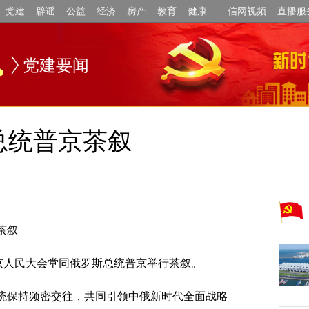
党建
辟谣
公益
经济
房产
教育
健康
信网视频
直播服
党建要闻
总统普京茶叙
茶叙
北京人民大会堂同俄罗斯总统普京举行茶叙。
统保持频密交往，共同引领中俄新时代全面战略