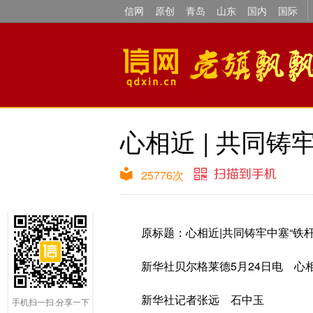
信网
原创
青岛
山东
国内
国际
心相近 | 共同铸
25776
次
原标题：心相近|共同铸牢中塞“铁杆
新华社贝尔格莱德5月24日电 心
新华社记者张远 石中玉
手机扫一扫·分享一下