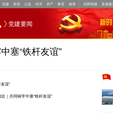
党建
辟谣
公益
经济
房产
教育
健康
信网视频
直播服
党建要闻
牢中塞“铁杆友谊”
友谊”
相近｜共同铸牢中塞“铁杆友谊”