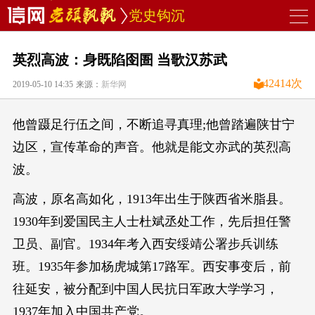
党史钩沉
英烈高波：身既陷囹圄 当歌汉苏武
42414
次
2019-05-10 14:35
来源：
新华网
他曾蹑足行伍之间，不断追寻真理;他曾踏遍陕甘宁
边区，宣传革命的声音。他就是能文亦武的英烈高
波。
高波，原名高如化，1913年出生于陕西省米脂县。
1930年到爱国民主人士杜斌丞处工作，先后担任警
卫员、副官。1934年考入西安绥靖公署步兵训练
班。1935年参加杨虎城第17路军。西安事变后，前
往延安，被分配到中国人民抗日军政大学学习，
1937年加入中国共产党。