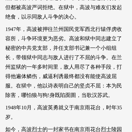
但都被高波严词拒绝。在狱中，高波与难友们发起
绝食，以示同敌人斗争的决心。
1947年，高波被押往兰州国民党军西北行辕俘虏收
容所，斗争环境更为恶劣。高波和狱中同志建立了
秘密的中共党支部，并任支部书记兼一个小组组
长，带领狱中同志与敌人进行了不屈的斗争。在兰
州监狱的一年多时间里，敌人用尽了各种手段，打
得他遍体鳞伤，威逼利诱最终都没有能使高波屈
服。在狱中，他以诗表明自己的坚贞不屈：本为民
除害，哪怕狼与狗!身既陷囹圄，当歌汉苏武。
1948年10月，高波英勇就义于南京雨花台，时年35
岁。
如今，高波烈士的一封家书在南京雨花台烈士陵园