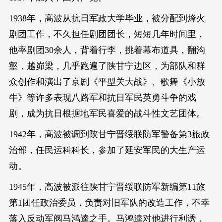
1938年，高波从抗日军政大学毕业，被分配到烽火
剧团工作，不久担任剧团团长，短短几年时间里，
他率剧团30余人，背着行李，挑着幕布道具，翻沟
壑，越峁梁，几乎跑遍了陕甘宁边区，为部队和群
众创作和演出了京剧《平型关大战》、歌舞《小放
牛》等许多表现八路军和抗日军民英勇斗争的戏
剧，成为抗日根据地军民喜爱的战斗性文艺团体。
1942年，高波被调到陕甘宁晋绥联防军警备第3旅政
治部，任民运科科长，参加了延安军民的大生产运
动。
1945年，高波被派往陕甘宁晋绥联防军新编第11旅
第1团任政治委员，负责对旧军队的改造工作，不幸
落入反动军阀马鸿逵之手。马鸿逵对他进行利诱，