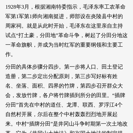
1928年3月，根据湘南特委指示，毛泽东率工农革命
军第1军第1师向湘南挺进，师部设在炎陵县中村的
周家祠。就是从此时开始，毛泽东在这里亲自主持
试点“打土豪，分田地”革命斗争，树起了分田分地这
一革命旗帜，并成为当时红军的重要纲领和主要工
作。
分田的具体步骤分四步。第一步将人口、田土登记
造册，第二步定出分配原则，第三步写好标有姓
名、坐落、面积、四界的竹牌，第四步召开群众大
会，发放竹牌，各户将竹牌插到所分的田里。“插牌
分田”首先在中村的道任、龙潭、联西、罗浮江4个
自然村开展，尔后在整个中村轰轰烈烈地开展起
来。中村“插牌分田”是井冈山斗争时期第一次土地改