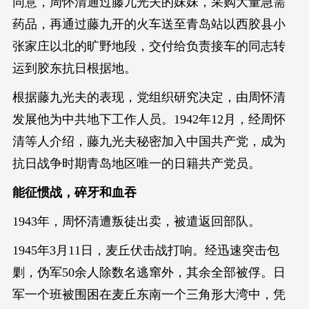
同意，周怀清通过藤九光夫的妹妹，采购大量急需
药品，再通过藤九开的火车送至青岛站以西胶县小
张家庄以北的旷野地段，交付给负责接车的同志转
运到胶东抗日根据地。
根据藤九光夫的表现，党组织研究决定，由周怀清
发展他为中共地下工作人员。1942年12月，经周怀
清等人介绍，藤九光夫秘密加入中国共产党，成为
抗日战争时期青岛地区唯一的日籍共产党员。
能征惯战，碎牙和血吞
1943年，周怀清遭叛徒出卖，被遣返回部队。
1945年3月11日，麦丘伏击战打响。经迅速突击包
剿，伪军50余人除数名逃窜外，其余全部被俘。日
军一个班被围困在麦丘东南一个三角形大湾中，凭