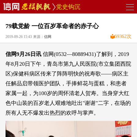
党史钩沉
79载党龄 一位百岁革命者的赤子心
69362
次
2019-09-26 15:43
来源：
信网
信网9月26日讯
信网(0532—80889431)了解到，2019
年8月20日下午，青岛市第九人民医院(市立集团西院
区)保健科病区传来了阵阵明快的祝寿歌——病区主
任解品启带领医护团队，手捧鲜花与蛋糕，和患者
家属一起，为100岁的周怀清老人贺寿。当身穿大红
色中山装的百岁老人艰难地吐出"谢谢"二字，在场的
所有人无不爆发出热烈的欢呼与掌声。