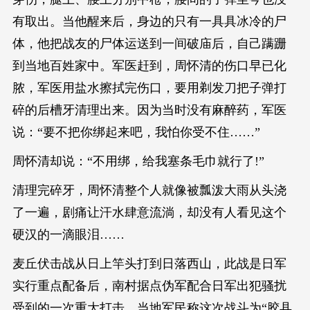
有取出。当他醒来后，身边的只有一具具冰冷的尸
体，他把战友的尸体运送到一间破庙后，自己蹒跚
到当地百姓家中。军医赶到，周怀清的伤口早已化
脓，军医用盐水擦拭完伤口，要用剃发刀把子弹打
碎的后槽牙清理出来。因为当时没有麻醉药，军医
说：“要不把你绑起来吧，我怕你受不住……”
周怀清却说：“不用绑，给我塞条毛巾就行了!”
清理完碎牙，周怀清整个人就像被瓢泼大雨从头浇
了一遍，剧痛让汗水肆意流淌，却没有人看见这个
硬汉的一滴眼泪……
麦丘伏击战从日上竿头打到日落西山，此战是日军
实行重点配备后，南村据点伪军配合日军出犯骚扰
受到的一次重大打击，当地军民称这次战斗为“胶县