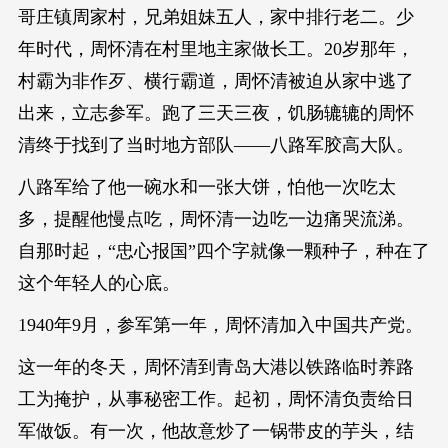
哥庄镇周家村，兄弟姐妹五人，家中排行老二。少
年时代，周怀清在村里地主家做长工。20岁那年，
村霸为非作歹、横行霸道，周怀清被迫从家中逃了
出来，立志参军。跑了三天三夜，饥肠辘辘的周怀
清终于找到了当时地方部队——八路军胶高大队。
八路军给了他一碗水和一张大饼，怕他一次吃太
多，提醒他慢点吃，周怀清一边吃一边痛哭流涕。
自那时起，“忠心报国”四个字就像一颗种子，种在了
这个年轻人的心底。
1940年9月，参军第一年，周怀清加入中国共产党。
这一年的冬天，周怀清到青岛大港以铁路临时养路
工为掩护，从事秘密工作。起初，周怀清负责给日
军做饭。有一次，他故意炒了一锅带皮的芋头，结