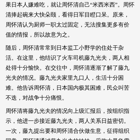
果日本人嫌难吃，就让周怀清自己“米西米西”。周怀
清捧起碗来大快朵颐，看得日军目瞪口呆。原来，
周怀清认为厨师一职太过固定，无法搜集更多有价
值的情报，所以故意为之。
随后，周怀清常常到日本监工小野学的住处干杂
活。在这里，他结识了火车司机藤九光夫，两人相
处得十分愉快。在交往中，周怀清逐渐了解了藤九
光夫的情况。藤九光夫家里九口人，生活十分困
难。他告诉周怀清，日本国内极其困难，民众叫苦
不迭，对战争十分痛恨。
周怀清将藤九光夫的情况向上级汇报后，按组织指
示，他进一步接近藤九光夫，两人关系日益密切。
一次，藤九提出要和周怀清合伙做生意，征得组织