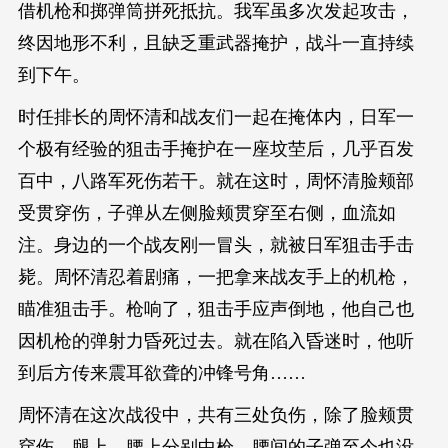
借机枪和掷弹筒拼死抵抗。我军虽多次发起攻击，
终因地形不利，且缺乏重武器掩护，战斗一直持续
到下午。
时任排长的周怀清和战友们一起在掩体内，日军一
个极有经验的狙击手掩护在一座坟茔后，几乎百发
百中，八路军死伤若干。就在这时，周怀清脸颊部
受贯穿伤，子弹从左侧脸颊贯穿至右侧，血流如
注。身边的一个战友刚一冒头，就被日军狙击手击
毙。周怀清忍着剧痛，一把拿来战友手上的机枪，
瞄准狙击手。枪响了，狙击手应声倒地，他自己也
因机枪的弹射力昏死过去。就在陷入昏迷时，他听
到后方传来震耳欲聋的冲锋号角……
周怀清在这次战役中，共有三处负伤，除了脸颊贯
穿伤，腿上、腰上分别中枪，腰间的子弹至今也没