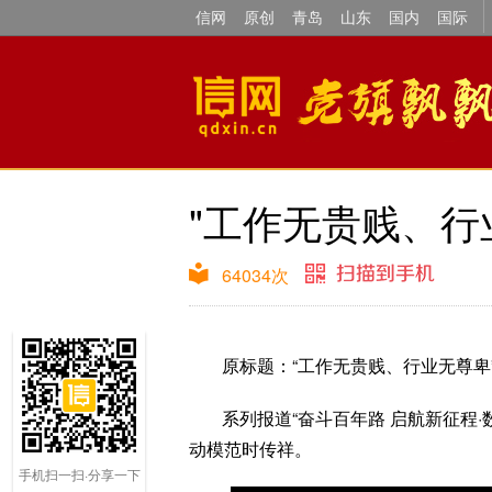
信网
原创
青岛
山东
国内
国际
"工作无贵贱、行
64034
次
原标题：“工作无贵贱、行业无尊卑
系列报道“奋斗百年路 启航新征程
动模范时传祥。
手机扫一扫·分享一下