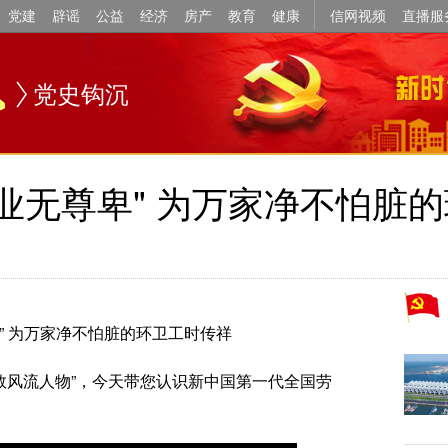
党建
辟谣
公益
经济
房产
教育
健康
信网视频
直播服
党史钩沉
业无尊卑" 为万家净不怕脏
” 为万家净不怕脏的环卫工时传祥
·数风流人物”，今天带您认识新中国第一代全国劳