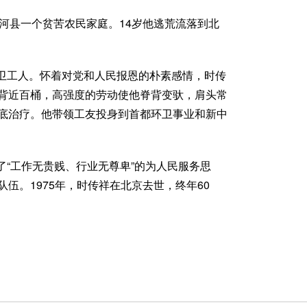
齐河县一个贫苦农民家庭。14岁他逃荒流落到北
卫工人。怀着对党和人民报恩的朴素感情，时传
背近百桶，高强度的劳动使他脊背变驮，肩头常
底治疗。他带领工友投身到首都环卫事业和新中
了“工作无贵贱、行业无尊卑”的为人民服务思
伍。1975年，时传祥在北京去世，终年60