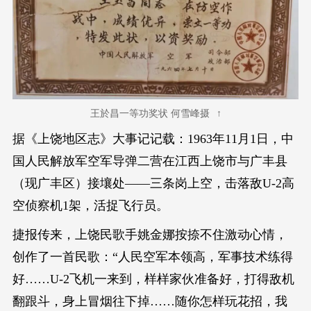
王於昌一等功奖状 何雪峰摄
据《上饶地区志》大事记记载：1963年11月1日，中
国人民解放军空军导弹二营在江西上饶市与广丰县
（现广丰区）接壤处——三条岗上空，击落敌U-2高
空侦察机1架，活捉飞行员。
捷报传来，上饶民歌手姚金娜按捺不住激动心情，
创作了一首民歌：“人民空军本领高，军事技术练得
好……U-2飞机一来到，样样家伙准备好，打得敌机
翻跟斗，身上冒烟往下掉……随你怎样玩花招，我