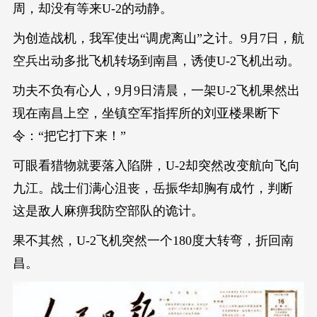
周，却没有等来U-2的动静。
为创造战机，我军使出“调虎离山”之计。9月7日，航
空兵出动多批飞机转场到南昌，诱使U-2飞机出动。
功夫不负有心人，9月9日清晨，一架U-2飞机果然出
现在南昌上空，坐镇空军指挥所的刘亚楼果断下
令：“把它打下来！”
可眼看猎物就要落入陷阱，U-2却突然改变航向飞向
九江。战士们满心沮丧，岳振华却胸有成竹，判断
这是敌人麻痹我防空部队的诡计。
果不其然，U-2飞机突然一个180度大转弯，折回南
昌。