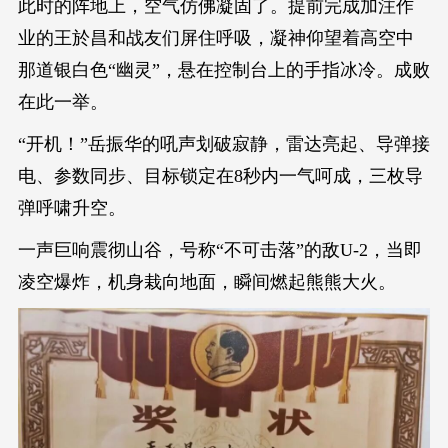
此时的阵地上，空气仿佛凝固了。提前完成加注作
业的王於昌和战友们屏住呼吸，凝神仰望着高空中
那道银白色“幽灵”，悬在控制台上的手指冰冷。成败
在此一举。
“开机！”岳振华的吼声划破寂静，雷达亮起、导弹接
电、参数同步、目标锁定在8秒内一气呵成，三枚导
弹呼啸升空。
一声巨响震彻山谷，号称“不可击落”的敌U-2，当即
凌空爆炸，机身栽向地面，瞬间燃起熊熊大火。