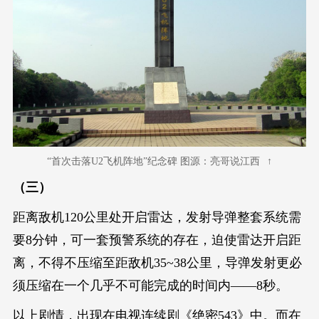
“首次击落U2飞机阵地”纪念碑 图源：亮哥说江西
（三）
距离敌机120公里处开启雷达，发射导弹整套系统需
要8分钟，可一套预警系统的存在，迫使雷达开启距
离，不得不压缩至距敌机35~38公里，导弹发射更必
须压缩在一个几乎不可能完成的时间内——8秒。
以上剧情，出现在电视连续剧《绝密543》中。而在