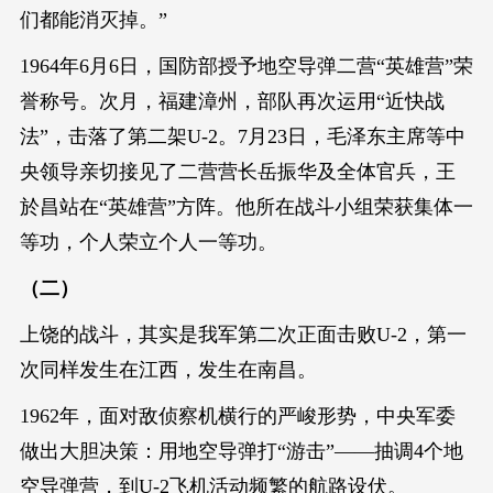
们都能消灭掉。”
1964年6月6日，国防部授予地空导弹二营“英雄营”荣
誉称号。次月，福建漳州，部队再次运用“近快战
法”，击落了第二架U-2。7月23日，毛泽东主席等中
央领导亲切接见了二营营长岳振华及全体官兵，王
於昌站在“英雄营”方阵。他所在战斗小组荣获集体一
等功，个人荣立个人一等功。
（二）
上饶的战斗，其实是我军第二次正面击败U-2，第一
次同样发生在江西，发生在南昌。
1962年，面对敌侦察机横行的严峻形势，中央军委
做出大胆决策：用地空导弹打“游击”——抽调4个地
空导弹营，到U-2飞机活动频繁的航路设伏。