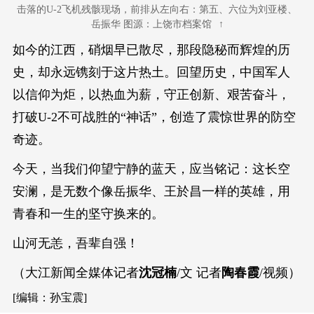
击落的U-2飞机残骸现场，前排从左向右：第五、六位为刘亚楼、
岳振华 图源：上饶市档案馆
如今的江西，硝烟早已散尽，那段隐秘而辉煌的历
史，却永远镌刻于这片热土。回望历史，中国军人
以信仰为炬，以热血为薪，守正创新、艰苦奋斗，
打破U-2不可战胜的“神话”，创造了震惊世界的防空
奇迹。
今天，当我们仰望宁静的蓝天，应当铭记：这长空
安澜，是无数个像岳振华、王於昌一样的英雄，用
青春和一生的坚守换来的。
山河无恙，吾辈自强！
（大江新闻全媒体记者
沈冠楠
/文 记者
陶春霞
/视频）
[编辑：孙宝震]