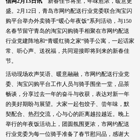
信网2月13日讯
新春佳节将至，年味愈浓，暖意更
盛。2月12日，青岛市网约配送行业党委联合淘宝闪
购平台举办外卖骑手“暖心年夜饭”系列活动，与150
名春节留守青岛的淘宝闪购骑手相聚在市网约配送
行业党建阵地和“青暖红骑之家”骑手公寓，一起话家
常、听心声、送祝福，共同迎接即将到来的新春佳
节。
活动现场欢声笑语、暖意融融，市网约配送行业党
委、淘宝闪购平台工作人员与骑手围坐一堂，品茶
畅谈，分享过去一年的奋斗与收获，表达对新一年
的美好期盼与展望。大家一起包饺子、尝年味，默
契配合、热烈交流，心与心的距离越拉越近。晚上
举行的年夜饭活动上，团圆氛围更浓，市网约配送
行业党委为每一位骑手准备了春节慰问品，感谢大