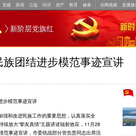
党建
辟谣
公益
经济
房产
教育
健康
信网视频
直播服
新阶层党旗红
民族团结进步模范事迹宣讲
进步模范事迹宣讲
加强和改进民族工作的重要思想，认真落实全
续放大“挚友真情”主题讲述辐射效应，11月28
模范事迹宣讲，市委统战部分管负责同志出席活